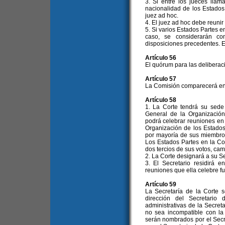
3. Si entre los jueces lla
nacionalidad de los Estados
juez ad hoc.
4. El juez ad hoc debe reunir
5. Si varios Estados Partes e
caso, se considerarán co
disposiciones precedentes. E
Artículo 56
El quórum para las deliberaci
Artículo 57
La Comisión comparecerá en t
Artículo 58
1. La Corte tendrá su sede
General de la Organización
podrá celebrar reuniones en 
Organización de los Estado
por mayoría de sus miembros
Los Estados Partes en la C
dos tercios de sus votos, cam
2. La Corte designará a su Se
3. El Secretario residirá e
reuniones que ella celebre f
Artículo 59
La Secretaría de la Corte s
dirección del Secretario
administrativas de la Secret
no sea incompatible con la
serán nombrados por el Secr