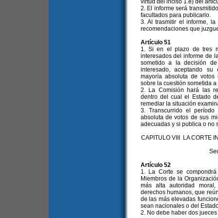
virtud del inciso 1.e) del artíc
2. El informe será transmitid
facultados para publicarlo.
3. Al trasmitir el informe, 
recomendaciones que juzgu
Artículo 51
1. Si en el plazo de tres 
interesados del informe de l
sometido a la decisión de
interesado, aceptando su 
mayoría absoluta de votos
sobre la cuestión sometida a
2. La Comisión hará las re
dentro del cual el Estado 
remediar la situación examin
3. Transcurrido el período 
absoluta de votos de sus m
adecuadas y si publica o no 
CAPITULO VIII LA CORT
Sec
Artículo 52
1. La Corte se compondrá 
Miembros de la Organización, 
más alta autoridad moral
derechos humanos, que reúna
de las más elevadas funciones
sean nacionales o del Estad
2. No debe haber dos jueces