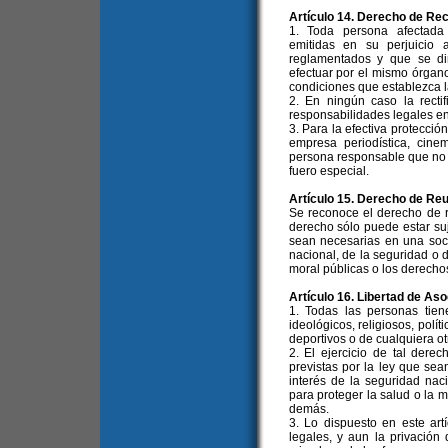
Artículo 14. Derecho de Rec
1. Toda persona afectada 
emitidas en su perjuicio 
reglamentados y que se dir
efectuar por el mismo órgano 
condiciones que establezca la
2. En ningún caso la rectif
responsabilidades legales en
3. Para la efectiva protecció
empresa periodística, cinem
persona responsable que no 
fuero especial.
Artículo 15. Derecho de Re
Se reconoce el derecho de re
derecho sólo puede estar suje
sean necesarias en una soci
nacional, de la seguridad o d
moral públicas o los derecho
Artículo 16. Libertad de Aso
1. Todas las personas tien
ideológicos, religiosos, polít
deportivos o de cualquiera ot
2. El ejercicio de tal derec
previstas por la ley que se
interés de la seguridad nac
para proteger la salud o la m
demás.
3. Lo dispuesto en este art
legales, y aun la privación 