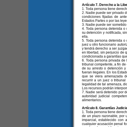
Artículo 7. Derecho a la Lib
1. Toda persona tiene derecho
2. Nadie puede ser privado de 
condiciones fijadas de ante
Estados Partes o por las leye
3. Nadie puede ser sometido 
4. Toda persona detenida o 
su detención y notificada, s
ella.
5. Toda persona detenida o 
juez u otro funcionario autori
y tendrá derecho a ser juzga
en libertad, sin perjuicio de
condicionada a garantías que
6. Toda persona privada de l
tribunal competente, a fin de
de su arresto o detención y 
fueran ilegales. En los Esta
que se viera amenazada de
recurrir a un juez o tribuna
legalidad de tal amenaza, dic
Los recursos podrán interpone
7. Nadie será detenido por d
autoridad judicial compete
alimentarios.
Artículo 8. Garantías Judici
1. Toda persona tiene derecho
de un plazo razonable, por 
imparcial, establecido con a
cualquier acusación penal fo