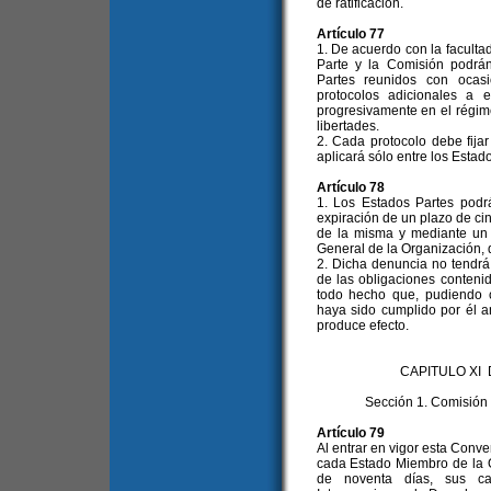
de ratificación.
Artículo 77
1. De acuerdo con la facultad
Parte y la Comisión podrá
Partes reunidos con ocas
protocolos adicionales a e
progresivamente en el régim
libertades.
2. Cada protocolo debe fija
aplicará sólo entre los Estad
Artículo 78
1. Los Estados Partes pod
expiración de un plazo de cin
de la misma y mediante un p
General de la Organización, q
2. Dicha denuncia no tendrá 
de las obligaciones conteni
todo hecho que, pudiendo co
haya sido cumplido por él a
produce efecto.
CAPITULO XI
Sección 1. Comisió
Artículo 79
Al entrar en vigor esta Conve
cada Estado Miembro de la O
de noventa días, sus c