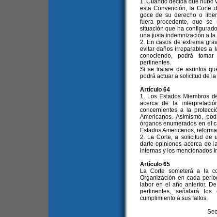
1. Cuando decida que hubo vi
esta Convención, la Corte d
goce de su derecho o liber
fuera procedente, que se
situación que ha configurad
una justa indemnización a la 
2. En casos de extrema gra
evitar daños irreparables a 
conociendo, podrá tomar 
pertinentes.
Si se tratare de asuntos q
podrá actuar a solicitud de l
Artículo 64
1. Los Estados Miembros de
acerca de la interpretaci
concernientes a la protec
Americanos. Asimismo, pod
órganos enumerados en el ca
Estados Americanos, reformad
2. La Corte, a solicitud de
darle opiniones acerca de l
internas y los mencionados i
Artículo 65
La Corte someterá a la c
Organización en cada perío
labor en el año anterior. 
pertinentes, señalará l
cumplimiento a sus fallos.
Sec