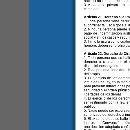
nació si no tiene derecho a ot
3. A nadie se privará arbit
cambiarla.
Artículo 21. Derecho a la P
1. Toda persona tiene derec
subordinar tal uso y goce al i
2. Ninguna persona puede se
pago de indemnización justa
social y en los casos y según 
3. Tanto la usura como cualqu
hombre, deben ser prohibidas 
Artículo 22. Derecho de Cir
1. Toda persona que se halle
derecho a circular por el 
disposiciones legales.
2. Toda persona tiene derecho
del propio.
3. El ejercicio de los derec
virtud de una ley, en la med
para prevenir infracciones pe
seguridad o el orden públicos
libertades de los demás.
4. El ejercicio de los dere
ser restringido por la ley,
público.
5. Nadie puede ser expulsado 
ser privado del derecho a in
6. El extranjero que se halle 
la presente Convención, sól
una decisión adoptada confor