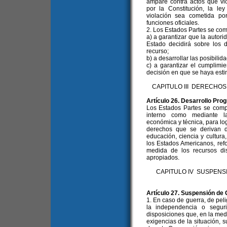
ampare contra actos que vi
por la Constitución, la l
violación sea cometida po
funciones oficiales.
2. Los Estados Partes se co
a) a garantizar que la autori
Estado decidirá sobre los 
recurso;
b) a desarrollar las posibilida
c) a garantizar el cumplimi
decisión en que se haya esti
CAPITULO III DERECHO
Artículo 26. Desarrollo Pro
Los Estados Partes se compr
interno como mediante la
económica y técnica, para log
derechos que se derivan d
educación, ciencia y cultura
los Estados Americanos, ref
medida de los recursos dis
apropiados.
CAPITULO IV SUSPENS
Artículo 27. Suspensión de 
1. En caso de guerra, de pe
la independencia o segur
disposiciones que, en la medi
exigencias de la situación, 