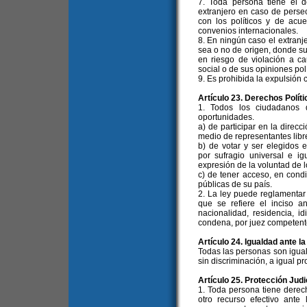
7. Toda persona tiene el de
extranjero en caso de perse
con los políticos y de acu
convenios internacionales.
8. En ningún caso el extranj
sea o no de origen, donde su 
en riesgo de violación a ca
social o de sus opiniones polí
9. Es prohibida la expulsión c
Artículo 23. Derechos Políti
1. Todos los ciudadanos 
oportunidades.
a) de participar en la direcc
medio de representantes libr
b) de votar y ser elegidos e
por sufragio universal e ig
expresión de la voluntad de l
c) de tener acceso, en cond
públicas de su país.
2. La ley puede reglamentar 
que se refiere el inciso a
nacionalidad, residencia, id
condena, por juez competent
Artículo 24. Igualdad ante la
Todas las personas son igual
sin discriminación, a igual pro
Artículo 25. Protección Judi
1. Toda persona tiene derech
otro recurso efectivo ante