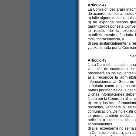
Artículo 47
La Comisión declarará inadm
de acuerdo con los artículos
a) falte alguno de los requisit
b) no exponga hechos que 
garantizados por esta Conve
c) resulte de la exposic
manifiestamente infundada 
total improcedencia, y
d) sea sustancialmente la re
ya examinada por la Comisión
Sec
Artículo 48
1. La Comisión, al recibir un
violación de cualquiera de
procederá en los siguientes 
a) si reconoce la admisibil
informaciones al Gobierno
señalada como responsable 
partes pertinentes de la peti
Dichas informaciones deben
fijado por la Comisión al con
b) recibidas las informacion
recibidas, verificará si ex
comunicación. De no existir o
c) podrá también declarar 
petición o comunicación, 
sobrevinientes.
d) si el expediente no se ha 
la Comisión realizará, con c