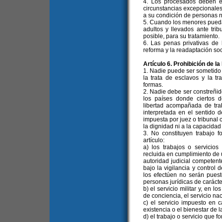
4. Los procesados deben e
circunstancias excepcionale
a su condición de personas 
5. Cuando los menores pueda
adultos y llevados ante tri
posible, para su tratamiento.
6. Las penas privativas de 
reforma y la readaptación so
Artículo 6. Prohibición de 
1. Nadie puede ser sometido 
la trata de esclavos y la t
formas.
2. Nadie debe ser constreñido
los países donde ciertos d
libertad acompañada de trab
interpretada en el sentido 
impuesta por juez o tribunal 
la dignidad ni a la capacidad f
3. No constituyen trabajo f
artículo:
a) los trabajos o servici
recluida en cumplimiento de u
autoridad judicial competente
bajo la vigilancia y control 
los efectúen no serán puest
personas jurídicas de carácte
b) el servicio militar y, en 
de conciencia, el servicio na
c) el servicio impuesto en
existencia o el bienestar de 
d) el trabajo o servicio que 