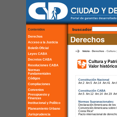
Contenidos
Derechos
Acceso a la Justicia
Boletín Oficial
Inicio
Derechos
Cultura 
-
-
Leyes CABA
Decretos CABA
Cultura y Patr
Resoluciones CABA
Valor históric
Normas
Fundamentales
Códigos
Constitución Nacional
Art.2
Art.5
Art.14
Art.41
Art.
Compilaciones
Convenios
Constitución CABA
Art.5
Art.12
Art.14
Art.19
Art
Presupuesto y
Finanzas
Normas Supranacionales:
Institucional y Político
Declaración Americana de lo
Convención Americana sobre 
Planeamiento Urbano
Costa Rica"
Jurisprudencia
Pacto internacional de derech