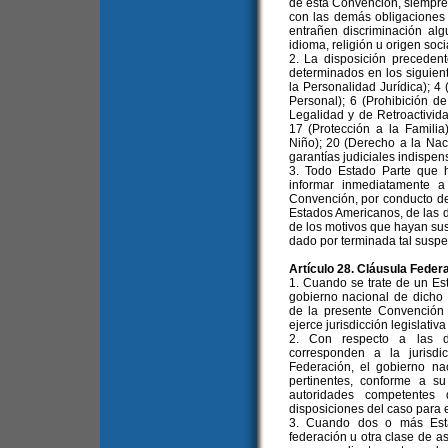
de esta Convención, siempre
con las demás obligaciones 
entrañen discriminación alg
idioma, religión u origen soci
2. La disposición preceden
determinados en los siguien
la Personalidad Jurídica); 4 
Personal); 6 (Prohibición de
Legalidad y de Retroactivida
17 (Protección a la Famili
Niño); 20 (Derecho a la Naci
garantías judiciales indispen
3. Todo Estado Parte que 
informar inmediatamente 
Convención, por conducto de
Estados Americanos, de las 
de los motivos que hayan sus
dado por terminada tal suspe
Artículo 28. Cláusula Federa
1. Cuando se trate de un Es
gobierno nacional de dicho 
de la presente Convención 
ejerce jurisdicción legislativa 
2. Con respecto a las di
corresponden a la jurisd
Federación, el gobierno n
pertinentes, conforme a su
autoridades competentes
disposiciones del caso para 
3. Cuando dos o más Esta
federación u otra clase de a