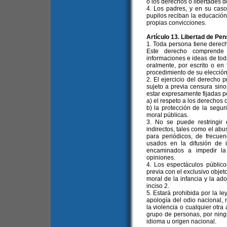
o los derechos o libertades 
4. Los padres, y en su caso
pupilos reciban la educación
propias convicciones.
Artículo 13. Libertad de Pe
1. Toda persona tiene derech
Este derecho comprende l
informaciones e ideas de toda
oralmente, por escrito o en 
procedimiento de su elección
2. El ejercicio del derecho 
sujeto a previa censura sino
estar expresamente fijadas po
a) el respeto a los derechos 
b) la protección de la segur
moral públicas.
3. No se puede restringir
indirectos, tales como el abu
para periódicos, de frecuen
usados en la difusión de 
encaminados a impedir la
opiniones.
4. Los espectáculos públic
previa con el exclusivo objet
moral de la infancia y la ado
inciso 2.
5. Estará prohibida por la l
apología del odio nacional, r
la violencia o cualquier otra
grupo de personas, por ningún
idioma u origen nacional.