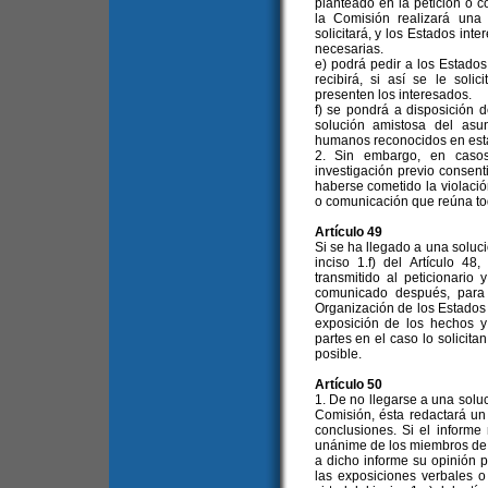
planteado en la petición o c
la Comisión realizará una 
solicitará, y los Estados int
necesarias.
e) podrá pedir a los Estados
recibirá, si así se le soli
presenten los interesados.
f) se pondrá a disposición d
solución amistosa del asu
humanos reconocidos en est
2. Sin embargo, en casos
investigación previo consent
haberse cometido la violació
o comunicación que reúna tod
Artículo 49
Si se ha llegado a una soluci
inciso 1.f) del Artículo 4
transmitido al peticionario
comunicado después, para 
Organización de los Estados
exposición de los hechos y 
partes en el caso lo solicita
posible.
Artículo 50
1. De no llegarse a una soluci
Comisión, ésta redactará un
conclusiones. Si el informe
unánime de los miembros de 
a dicho informe su opinión 
las exposiciones verbales o