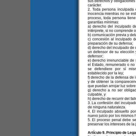
sus derechos y obligaciones de
carácter.
2. Toda persona inculpada 
inocencia mientras no se est
proceso, toda persona tiene
garantías mínimas:
a) derecho del inculpado de
intérprete, si no comprende o
b) comunicación previa y det
c) concesión al inculpado 
preparación de su defensa;
d) derecho del inculpado de 
un defensor de su elección 
defensor;
e) derecho irrenunciable de 
el Estado, remunerado o no s
se defendiere por sí mis
establecido por la ley;
f) derecho de la defensa de i
y de obtener la comparecenc
que puedan arrojar luz sobre
g) derecho a no ser obligad
culpable, y
h) derecho de recurrir del fall
3. La confesión del inculpad
de ninguna naturaleza.
4. El inculpado absuelto po
nuevo juicio por los mismos 
5. El proceso penal debe se
preservar los intereses de la j
Artículo 9. Principio de Leg