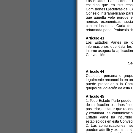
Los Estados Partes deben r
estudios que en sus resp
Comisiones Ejecutivas del C
Consejo Interamericano para 
que aquélla vele porque s
normas económicas, socia
contenidas en la Carta de
reformada por el Protocolo d
Artículo 43
Los Estados Partes se o
informaciones que ésta les
interno asegura la aplicación
Convención.
Se
Artículo 44
Cualquier persona o grup
legalmente reconocida en un
puede presentar a la Comi
quejas de violación de esta 
Artículo 45
1. Todo Estado Parte puede,
de ratificación o adhesión
posterior, declarar que reco
y examinar las comunicaci
Estado Parte ha incurrid
establecidos en esta Convec
2. Las comunicaciones hec
pueden admitir y examinar s