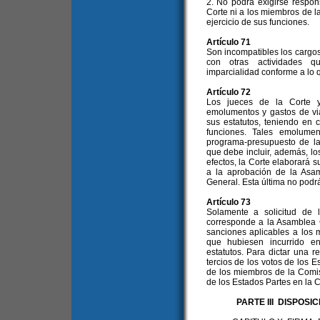
2. No podrá exigirse respon
Corte ni a los miembros de l
ejercicio de sus funciones.
Artículo 71
Son incompatibles los cargo
con otras actividades q
imparcialidad conforme a lo q
Artículo 72
Los jueces de la Corte y
emolumentos y gastos de vi
sus estatutos, teniendo en 
funciones. Tales emolumen
programa-presupuesto de la
que debe incluir, además, los
efectos, la Corte elaborará 
a la aprobación de la Asam
General. Esta última no podrá
Artículo 73
Solamente a solicitud de 
corresponde a la Asamblea G
sanciones aplicables a los 
que hubiesen incurrido en
estatutos. Para dictar una 
tercios de los votos de los 
de los miembros de la Comis
de los Estados Partes en la C
PARTE III DISPOS