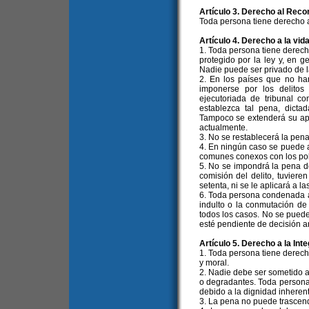
Artículo 3. Derecho al Reco
Toda persona tiene derecho a
Artículo 4. Derecho a la vid
1. Toda persona tiene derech
protegido por la ley y, en g
Nadie puede ser privado de la
2. En los países que no ha
imponerse por los delitos
ejecutoriada de tribunal 
establezca tal pena, dictad
Tampoco se extenderá su apli
actualmente.
3. No se restablecerá la pen
4. En ningún caso se puede ap
comunes conexos con los polí
5. No se impondrá la pena d
comisión del delito, tuvie
setenta, ni se le aplicará a 
6. Toda persona condenada a m
indulto o la conmutación de
todos los casos. No se puede 
esté pendiente de decisión a
Artículo 5. Derecho a la Int
1. Toda persona tiene derecho
y moral.
2. Nadie debe ser sometido a 
o degradantes. Toda persona 
debido a la dignidad inheren
3. La pena no puede trascend