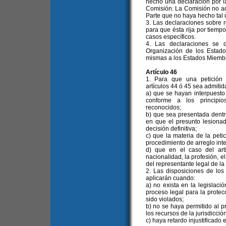
hecho una declaración por l
Comisión. La Comisión no ad
Parte que no haya hecho tal 
3. Las declaraciones sobre
para que ésta rija por tiemp
casos específicos.
4. Las declaraciones se d
Organización de los Estado
mismas a los Estados Miembr
Artículo 46
1. Para que una petición
artículos 44 ó 45 sea admitid
a) que se hayan interpuesto 
conforme a los principio
reconocidos;
b) que sea presentada dentro
en que el presunto lesionad
decisión definitiva;
c) que la materia de la pet
procedimiento de arreglo inte
d) que en el caso del art
nacionalidad, la profesión, e
del representante legal de la
2. Las disposiciones de los 
aplicarán cuando:
a) no exista en la legislaci
proceso legal para la prote
sido violados;
b) no se haya permitido al 
los recursos de la jurisdicció
c) haya retardo injustificado