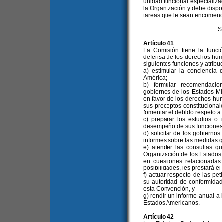
unidad funcional especializa
la Organización y debe dispo
tareas que le sean encomend
S
Artículo 41
La Comisión tiene la funci
defensa de los derechos huma
siguientes funciones y atribu
a) estimular la concienci
América;
b) formular recomendacio
gobiernos de los Estados M
en favor de los derechos hu
sus preceptos constitucional
fomentar el debido respeto a
c) preparar los estudios o
desempeño de sus funciones
d) solicitar de los gobiern
informes sobre las medidas 
e) atender las consultas q
Organización de los Estados
en cuestiones relacionada
posibilidades, les prestará el
f) actuar respecto de las pe
su autoridad de conformidad
esta Convención, y
g) rendir un informe anual a
Estados Americanos.
Artículo 42