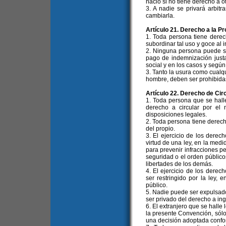
nació si no tiene derecho a ot
3. A nadie se privará arbit
cambiarla.
Artículo 21. Derecho a la P
1. Toda persona tiene derec
subordinar tal uso y goce al i
2. Ninguna persona puede se
pago de indemnización justa
social y en los casos y según 
3. Tanto la usura como cualqu
hombre, deben ser prohibidas 
Artículo 22. Derecho de Cir
1. Toda persona que se halle
derecho a circular por el 
disposiciones legales.
2. Toda persona tiene derecho
del propio.
3. El ejercicio de los derec
virtud de una ley, en la med
para prevenir infracciones pe
seguridad o el orden públicos
libertades de los demás.
4. El ejercicio de los dere
ser restringido por la ley,
público.
5. Nadie puede ser expulsado 
ser privado del derecho a in
6. El extranjero que se halle 
la presente Convención, sól
una decisión adoptada confor