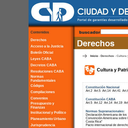
Contenidos
Derechos
Acceso a la Justicia
Boletín Oficial
Inicio
Derechos
Cultura 
-
-
Leyes CABA
Decretos CABA
Cultura y Patr
Resoluciones CABA
Normas
Fundamentales
Códigos
Constitución Nacional
Art.2
Art.5
Art.14
Art.41
Art.
Compilaciones
Convenios
Constitución CABA
Art.5
Art.12
Art.14
Art.19
Art
Presupuesto y
Finanzas
Normas Supranacionales:
Institucional y Político
Declaración Americana de lo
Convención Americana sobre 
Planeamiento Urbano
Costa Rica"
Jurisprudencia
Pacto internacional de derech