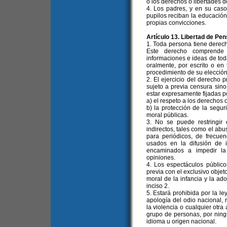
o los derechos o libertades 
4. Los padres, y en su caso
pupilos reciban la educación
propias convicciones.
Artículo 13. Libertad de Pe
1. Toda persona tiene derech
Este derecho comprende l
informaciones e ideas de toda
oralmente, por escrito o en 
procedimiento de su elección
2. El ejercicio del derecho 
sujeto a previa censura sino
estar expresamente fijadas po
a) el respeto a los derechos 
b) la protección de la segur
moral públicas.
3. No se puede restringir
indirectos, tales como el abu
para periódicos, de frecuen
usados en la difusión de 
encaminados a impedir la
opiniones.
4. Los espectáculos públic
previa con el exclusivo objet
moral de la infancia y la ado
inciso 2.
5. Estará prohibida por la l
apología del odio nacional, r
la violencia o cualquier otra
grupo de personas, por ningún
idioma u origen nacional.