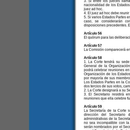
3. Si entre los jueces lla
nacionalidad de los Estados
juez ad hoc.
4. El juez ad hoc debe reunir
5. Si varios Estados Partes e
caso, se considerarán co
disposiciones precedentes. E
Artículo 56
El quórum para las deliberaci
Artículo 57
La Comisión comparecerá en t
Artículo 58
1. La Corte tendrá su sede
General de la Organización
podrá celebrar reuniones en 
Organización de los Estado
por mayoría de sus miembros
Los Estados Partes en la C
dos tercios de sus votos, cam
2. La Corte designará a su Se
3. El Secretario residirá e
reuniones que ella celebre f
Artículo 59
La Secretaría de la Corte s
dirección del Secretario
administrativas de la Secret
no sea incompatible con la
serán nombrados por el Secr