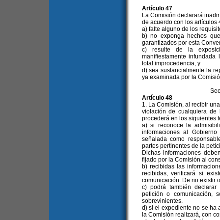
Artículo 47
La Comisión declarará inadm
de acuerdo con los artículos
a) falte alguno de los requisit
b) no exponga hechos que 
garantizados por esta Conve
c) resulte de la exposic
manifiestamente infundada 
total improcedencia, y
d) sea sustancialmente la re
ya examinada por la Comisión
Sec
Artículo 48
1. La Comisión, al recibir un
violación de cualquiera de
procederá en los siguientes 
a) si reconoce la admisibil
informaciones al Gobierno
señalada como responsable 
partes pertinentes de la peti
Dichas informaciones deben
fijado por la Comisión al con
b) recibidas las informacion
recibidas, verificará si ex
comunicación. De no existir o
c) podrá también declarar 
petición o comunicación, 
sobrevinientes.
d) si el expediente no se ha 
la Comisión realizará, con c