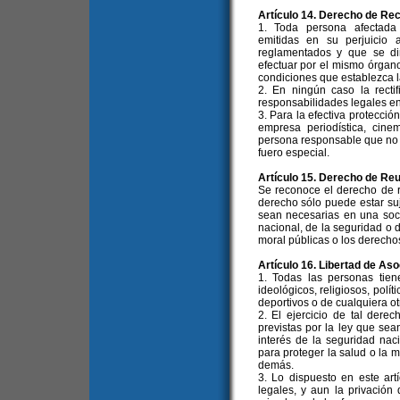
Artículo 14. Derecho de Rec
1. Toda persona afectada 
emitidas en su perjuicio 
reglamentados y que se dir
efectuar por el mismo órgano 
condiciones que establezca la
2. En ningún caso la rectif
responsabilidades legales en
3. Para la efectiva protecció
empresa periodística, cinem
persona responsable que no 
fuero especial.
Artículo 15. Derecho de Re
Se reconoce el derecho de re
derecho sólo puede estar suje
sean necesarias en una soci
nacional, de la seguridad o d
moral públicas o los derecho
Artículo 16. Libertad de Aso
1. Todas las personas tien
ideológicos, religiosos, polít
deportivos o de cualquiera ot
2. El ejercicio de tal derec
previstas por la ley que se
interés de la seguridad nac
para proteger la salud o la m
demás.
3. Lo dispuesto en este art
legales, y aun la privación 