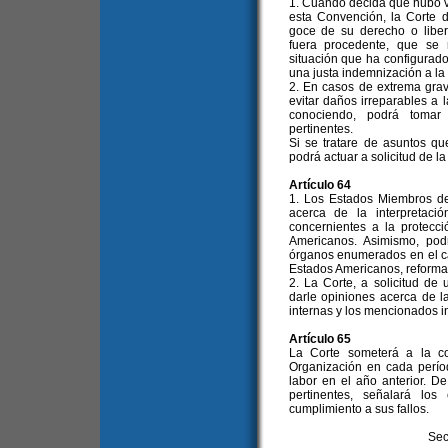
1. Cuando decida que hubo vi
esta Convención, la Corte d
goce de su derecho o liber
fuera procedente, que se
situación que ha configurad
una justa indemnización a la 
2. En casos de extrema gra
evitar daños irreparables a 
conociendo, podrá tomar 
pertinentes.
Si se tratare de asuntos q
podrá actuar a solicitud de l
Artículo 64
1. Los Estados Miembros de
acerca de la interpretaci
concernientes a la protec
Americanos. Asimismo, pod
órganos enumerados en el ca
Estados Americanos, reformad
2. La Corte, a solicitud de
darle opiniones acerca de l
internas y los mencionados i
Artículo 65
La Corte someterá a la c
Organización en cada perío
labor en el año anterior. 
pertinentes, señalará l
cumplimiento a sus fallos.
Sec