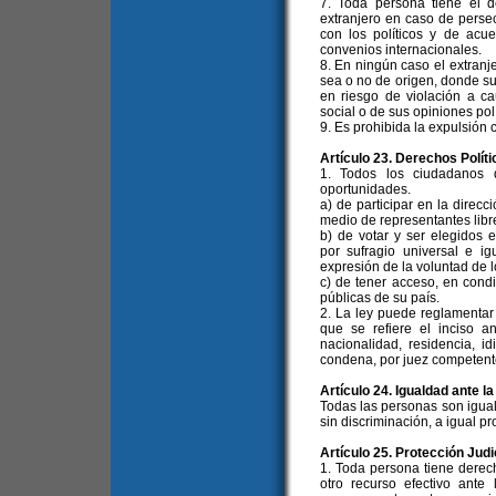
7. Toda persona tiene el de
extranjero en caso de perse
con los políticos y de acu
convenios internacionales.
8. En ningún caso el extranj
sea o no de origen, donde su 
en riesgo de violación a ca
social o de sus opiniones polí
9. Es prohibida la expulsión c
Artículo 23. Derechos Políti
1. Todos los ciudadanos 
oportunidades.
a) de participar en la direcc
medio de representantes libr
b) de votar y ser elegidos e
por sufragio universal e ig
expresión de la voluntad de l
c) de tener acceso, en cond
públicas de su país.
2. La ley puede reglamentar 
que se refiere el inciso a
nacionalidad, residencia, id
condena, por juez competent
Artículo 24. Igualdad ante la
Todas las personas son igual
sin discriminación, a igual pro
Artículo 25. Protección Judi
1. Toda persona tiene derech
otro recurso efectivo ante