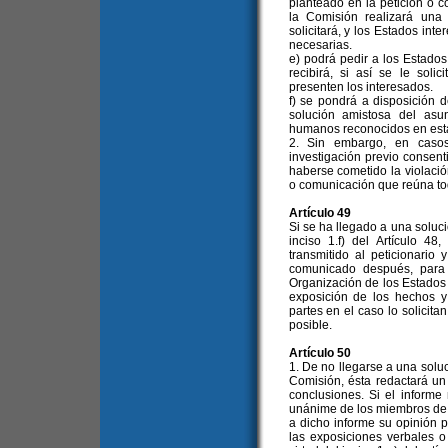
planteado en la petición o c
la Comisión realizará una 
solicitará, y los Estados int
necesarias.
e) podrá pedir a los Estados
recibirá, si así se le soli
presenten los interesados.
f) se pondrá a disposición d
solución amistosa del asu
humanos reconocidos en est
2. Sin embargo, en casos
investigación previo consent
haberse cometido la violació
o comunicación que reúna tod
Artículo 49
Si se ha llegado a una soluci
inciso 1.f) del Artículo 4
transmitido al peticionario
comunicado después, para 
Organización de los Estados
exposición de los hechos y 
partes en el caso lo solicita
posible.
Artículo 50
1. De no llegarse a una soluci
Comisión, ésta redactará un
conclusiones. Si el informe
unánime de los miembros de 
a dicho informe su opinión 
las exposiciones verbales o