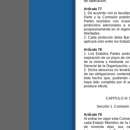
de ratificación.
Artículo 77
1. De acuerdo con la facultad
Parte y la Comisión podrá
Partes reunidos con ocas
protocolos adicionales a e
progresivamente en el régim
libertades.
2. Cada protocolo debe fija
aplicará sólo entre los Estad
Artículo 78
1. Los Estados Partes pod
expiración de un plazo de cin
de la misma y mediante un p
General de la Organización, q
2. Dicha denuncia no tendrá 
de las obligaciones conteni
todo hecho que, pudiendo co
haya sido cumplido por él a
produce efecto.
CAPITULO XI
Sección 1. Comisió
Artículo 79
Al entrar en vigor esta Conve
cada Estado Miembro de la O
de noventa días, sus c