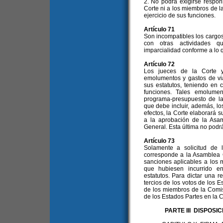
2. No podrá exigirse respon
Corte ni a los miembros de l
ejercicio de sus funciones.
Artículo 71
Son incompatibles los cargo
con otras actividades q
imparcialidad conforme a lo q
Artículo 72
Los jueces de la Corte y
emolumentos y gastos de vi
sus estatutos, teniendo en 
funciones. Tales emolumen
programa-presupuesto de la
que debe incluir, además, los
efectos, la Corte elaborará 
a la aprobación de la Asam
General. Esta última no podrá
Artículo 73
Solamente a solicitud de 
corresponde a la Asamblea G
sanciones aplicables a los 
que hubiesen incurrido en
estatutos. Para dictar una 
tercios de los votos de los 
de los miembros de la Comis
de los Estados Partes en la C
PARTE III DISPOS