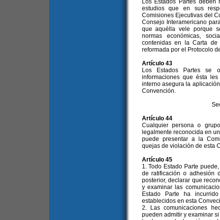
Los Estados Partes deben r
estudios que en sus resp
Comisiones Ejecutivas del C
Consejo Interamericano para 
que aquélla vele porque s
normas económicas, socia
contenidas en la Carta de
reformada por el Protocolo d
Artículo 43
Los Estados Partes se o
informaciones que ésta les
interno asegura la aplicación
Convención.
Se
Artículo 44
Cualquier persona o grup
legalmente reconocida en un
puede presentar a la Comi
quejas de violación de esta 
Artículo 45
1. Todo Estado Parte puede,
de ratificación o adhesión
posterior, declarar que reco
y examinar las comunicaci
Estado Parte ha incurrid
establecidos en esta Convec
2. Las comunicaciones hec
pueden admitir y examinar s