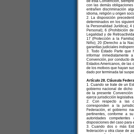
de esta Convención, siempre
con las demás obligaciones 
entrañen discriminación alg
idioma, religión u origen soci
2. La disposición preceden
determinados en los siguien
la Personalidad Jurídica); 4 
Personal); 6 (Prohibición de
Legalidad y de Retroactivida
17 (Protección a la Famili
Niño); 20 (Derecho a la Naci
garantías judiciales indispen
3. Todo Estado Parte que 
informar inmediatamente 
Convención, por conducto de
Estados Americanos, de las 
de los motivos que hayan sus
dado por terminada tal suspe
Artículo 28. Cláusula Federa
1. Cuando se trate de un Es
gobierno nacional de dicho 
de la presente Convención 
ejerce jurisdicción legislativa 
2. Con respecto a las di
corresponden a la jurisd
Federación, el gobierno n
pertinentes, conforme a su
autoridades competentes
disposiciones del caso para 
3. Cuando dos o más Esta
federación u otra clase de a