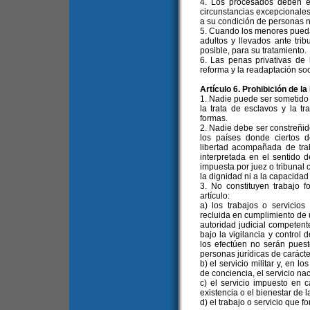
4. Los procesados deben e
circunstancias excepcionale
a su condición de personas 
5. Cuando los menores pueda
adultos y llevados ante tri
posible, para su tratamiento.
6. Las penas privativas de 
reforma y la readaptación so
Artículo 6. Prohibición de 
1. Nadie puede ser sometido 
la trata de esclavos y la t
formas.
2. Nadie debe ser constreñido
los países donde ciertos d
libertad acompañada de trab
interpretada en el sentido 
impuesta por juez o tribunal 
la dignidad ni a la capacidad f
3. No constituyen trabajo f
artículo:
a) los trabajos o servici
recluida en cumplimiento de u
autoridad judicial competente
bajo la vigilancia y control 
los efectúen no serán puest
personas jurídicas de carácte
b) el servicio militar y, en 
de conciencia, el servicio na
c) el servicio impuesto en
existencia o el bienestar de 
d) el trabajo o servicio que 