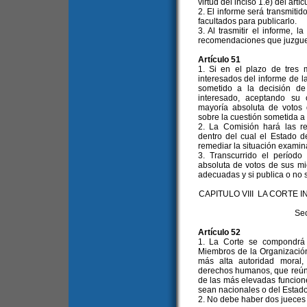
virtud del inciso 1.e) del artíc
2. El informe será transmitid
facultados para publicarlo.
3. Al trasmitir el informe, 
recomendaciones que juzgu
Artículo 51
1. Si en el plazo de tres 
interesados del informe de l
sometido a la decisión de
interesado, aceptando su 
mayoría absoluta de votos
sobre la cuestión sometida a
2. La Comisión hará las re
dentro del cual el Estado 
remediar la situación examin
3. Transcurrido el período 
absoluta de votos de sus m
adecuadas y si publica o no 
CAPITULO VIII LA CORT
Sec
Artículo 52
1. La Corte se compondrá 
Miembros de la Organización, 
más alta autoridad moral
derechos humanos, que reúna
de las más elevadas funciones
sean nacionales o del Estad
2. No debe haber dos jueces