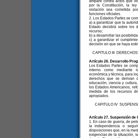
ampare contra actos que vi
por la Constitución, la l
violación sea cometida po
funciones oficiales.
2. Los Estados Partes se co
a) a garantizar que la autori
Estado decidirá sobre los 
recurso;
b) a desarrollar las posibilida
c) a garantizar el cumplimi
decisión en que se haya esti
CAPITULO III DERECHO
Artículo 26. Desarrollo Pro
Los Estados Partes se compr
interno como mediante la
económica y técnica, para log
derechos que se derivan d
educación, ciencia y cultura
los Estados Americanos, ref
medida de los recursos dis
apropiados.
CAPITULO IV SUSPENS
Artículo 27. Suspensión de 
1. En caso de guerra, de pe
la independencia o segur
disposiciones que, en la medi
exigencias de la situación, 