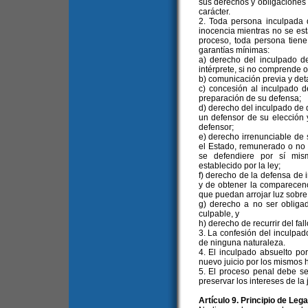
sus derechos y obligaciones de
carácter.
2. Toda persona inculpada 
inocencia mientras no se est
proceso, toda persona tiene
garantías mínimas:
a) derecho del inculpado de
intérprete, si no comprende o
b) comunicación previa y det
c) concesión al inculpado 
preparación de su defensa;
d) derecho del inculpado de 
un defensor de su elección 
defensor;
e) derecho irrenunciable de 
el Estado, remunerado o no s
se defendiere por sí mis
establecido por la ley;
f) derecho de la defensa de i
y de obtener la comparecenc
que puedan arrojar luz sobre
g) derecho a no ser obligad
culpable, y
h) derecho de recurrir del fall
3. La confesión del inculpad
de ninguna naturaleza.
4. El inculpado absuelto po
nuevo juicio por los mismos 
5. El proceso penal debe se
preservar los intereses de la j
Artículo 9. Principio de Leg