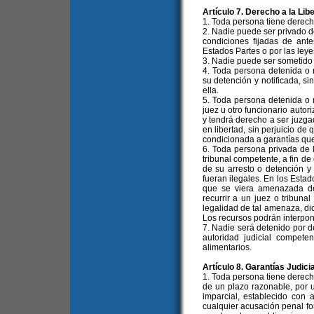
Artículo 7. Derecho a la Lib
1. Toda persona tiene derecho
2. Nadie puede ser privado de 
condiciones fijadas de ante
Estados Partes o por las leye
3. Nadie puede ser sometido 
4. Toda persona detenida o 
su detención y notificada, s
ella.
5. Toda persona detenida o 
juez u otro funcionario autori
y tendrá derecho a ser juzga
en libertad, sin perjuicio de
condicionada a garantías que
6. Toda persona privada de l
tribunal competente, a fin de
de su arresto o detención y 
fueran ilegales. En los Esta
que se viera amenazada de
recurrir a un juez o tribuna
legalidad de tal amenaza, dic
Los recursos podrán interpone
7. Nadie será detenido por d
autoridad judicial compete
alimentarios.
Artículo 8. Garantías Judici
1. Toda persona tiene derecho
de un plazo razonable, por 
imparcial, establecido con a
cualquier acusación penal fo