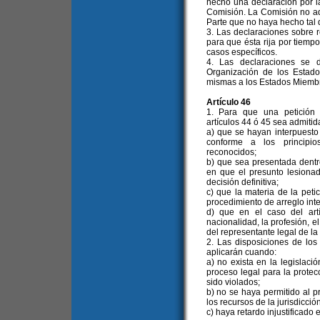
hecho una declaración por l
Comisión. La Comisión no ad
Parte que no haya hecho tal 
3. Las declaraciones sobre
para que ésta rija por tiemp
casos específicos.
4. Las declaraciones se d
Organización de los Estado
mismas a los Estados Miembr
Artículo 46
1. Para que una petición
artículos 44 ó 45 sea admitid
a) que se hayan interpuesto 
conforme a los principio
reconocidos;
b) que sea presentada dentro
en que el presunto lesionad
decisión definitiva;
c) que la materia de la pet
procedimiento de arreglo inte
d) que en el caso del art
nacionalidad, la profesión, e
del representante legal de la
2. Las disposiciones de los 
aplicarán cuando:
a) no exista en la legislaci
proceso legal para la prote
sido violados;
b) no se haya permitido al 
los recursos de la jurisdicció
c) haya retardo injustificado