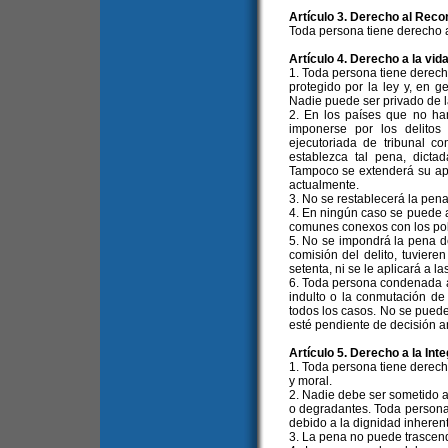
Artículo 3. Derecho al Reco
Toda persona tiene derecho a
Artículo 4. Derecho a la vid
1. Toda persona tiene derech
protegido por la ley y, en g
Nadie puede ser privado de la
2. En los países que no ha
imponerse por los delitos
ejecutoriada de tribunal 
establezca tal pena, dictad
Tampoco se extenderá su apli
actualmente.
3. No se restablecerá la pen
4. En ningún caso se puede ap
comunes conexos con los polí
5. No se impondrá la pena d
comisión del delito, tuvie
setenta, ni se le aplicará a 
6. Toda persona condenada a m
indulto o la conmutación de
todos los casos. No se puede 
esté pendiente de decisión a
Artículo 5. Derecho a la Int
1. Toda persona tiene derecho
y moral.
2. Nadie debe ser sometido a 
o degradantes. Toda persona 
debido a la dignidad inheren
3. La pena no puede trascend