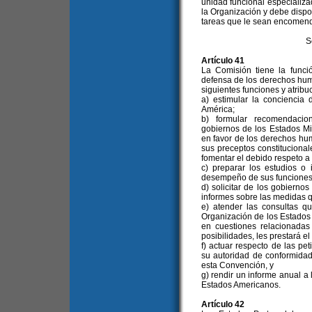
unidad funcional especializa
la Organización y debe dispo
tareas que le sean encomend
S
Artículo 41
La Comisión tiene la funci
defensa de los derechos huma
siguientes funciones y atribu
a) estimular la concienci
América;
b) formular recomendacio
gobiernos de los Estados M
en favor de los derechos hu
sus preceptos constitucional
fomentar el debido respeto a
c) preparar los estudios o
desempeño de sus funciones
d) solicitar de los gobiern
informes sobre las medidas 
e) atender las consultas q
Organización de los Estados
en cuestiones relacionada
posibilidades, les prestará el
f) actuar respecto de las pe
su autoridad de conformidad
esta Convención, y
g) rendir un informe anual a
Estados Americanos.
Artículo 42