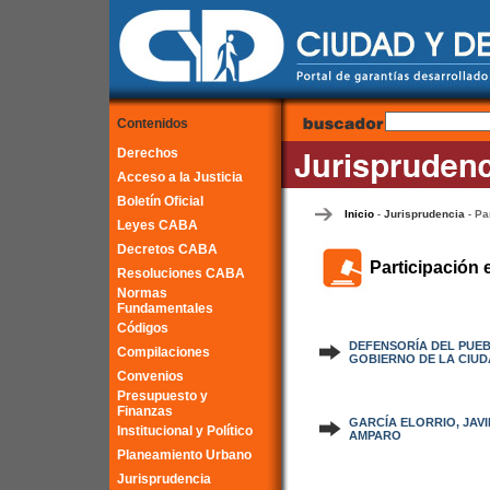
Contenidos
Derechos
Acceso a la Justicia
Boletín Oficial
Inicio
Jurisprudencia
Pa
-
-
Leyes CABA
Decretos CABA
Participación 
Resoluciones CABA
Normas
Fundamentales
Códigos
DEFENSORÍA DEL PUEB
Compilaciones
GOBIERNO DE LA CIUD
Convenios
Presupuesto y
Finanzas
GARCÍA ELORRIO, JAVIE
Institucional y Político
AMPARO
Planeamiento Urbano
Jurisprudencia