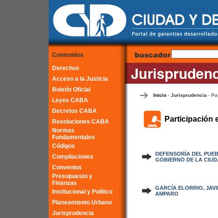
Contenidos
Derechos
Acceso a la Justicia
Boletín Oficial
Inicio
Jurisprudencia
Pa
-
-
Leyes CABA
Decretos CABA
Participación 
Resoluciones CABA
Normas
Fundamentales
Códigos
DEFENSORÍA DEL PUEB
Compilaciones
GOBIERNO DE LA CIUD
Convenios
Presupuesto y
Finanzas
GARCÍA ELORRIO, JAVIE
Institucional y Político
AMPARO
Planeamiento Urbano
Jurisprudencia