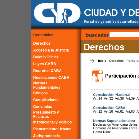
Contenidos
Derechos
Acceso a la Justicia
Boletín Oficial
Inicio
Derechos
Particip
-
-
Leyes CABA
Decretos CABA
Participación 
Resoluciones CABA
Normas
Fundamentales
Códigos
Constitución Nacional
Art.14
Art.32
Art.38
Art.39
A
Compilaciones
Convenios
Constitución CABA
Art.12
Art.16
Art.61
Art.63
A
Presupuesto y
Finanzas
Normas Supranacionales:
Institucional y Político
Declaración Americana de lo
Convención Americana sobre 
Planeamiento Urbano
Costa Rica"
Jurisprudencia