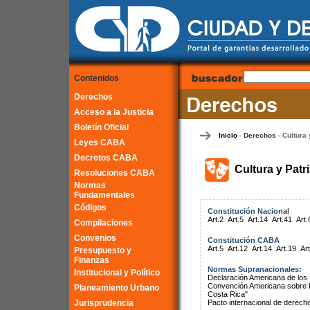
Contenidos
Derechos
Acceso a la Justicia
Boletín Oficial
Inicio
Derechos
Cultura 
-
-
Leyes CABA
Decretos CABA
Cultura y Patr
Resoluciones CABA
Normas
Fundamentales
Códigos
Constitución Nacional
Art.2
Art.5
Art.14
Art.41
Art.
Compilaciones
Convenios
Constitución CABA
Art.5
Art.12
Art.14
Art.19
Art
Presupuesto y
Finanzas
Normas Supranacionales:
Institucional y Político
Declaración Americana de lo
Convención Americana sobre 
Planeamiento Urbano
Costa Rica"
Jurisprudencia
Pacto internacional de derech