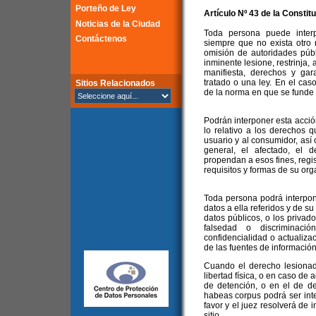
Porteño de Ley
Artículo Nº 43 de la Constit
Noticias de la Ciudad
Toda persona puede inter
Contáctenos
siempre que no exista otro 
omisión de autoridades públ
inminente lesione, restrinja,
manifiesta, derechos y gar
tratado o una ley. En el caso
Sitios Relacionados
de la norma en que se funde e
Podrán interponer esta acció
lo relativo a los derechos 
usuario y al consumidor, así
general, el afectado, el 
propendan a esos fines, regis
requisitos y formas de su org
Toda persona podrá interpon
datos a ella referidos y de s
datos públicos, o los privad
falsedad o discriminación
confidencialidad o actualiza
de las fuentes de información
Cuando el derecho lesionado
libertad física, o en caso de
de detención, o en el de de
habeas corpus podrá ser inte
favor y el juez resolverá de 
sitio.