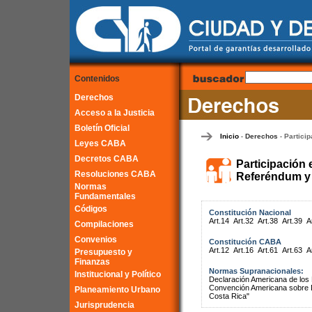
Contenidos
Derechos
Acceso a la Justicia
Boletín Oficial
Inicio
Derechos
Particip
-
-
Leyes CABA
Decretos CABA
Participación 
Resoluciones CABA
Referéndum y 
Normas
Fundamentales
Códigos
Constitución Nacional
Art.14
Art.32
Art.38
Art.39
A
Compilaciones
Convenios
Constitución CABA
Art.12
Art.16
Art.61
Art.63
A
Presupuesto y
Finanzas
Normas Supranacionales:
Institucional y Político
Declaración Americana de lo
Convención Americana sobre 
Planeamiento Urbano
Costa Rica"
Jurisprudencia