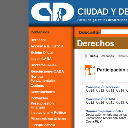
Contenidos
Derechos
Acceso a la Justicia
Boletín Oficial
Inicio
Derechos
Particip
-
-
Leyes CABA
Decretos CABA
Participación 
Resoluciones CABA
Normas
Fundamentales
Códigos
Constitución Nacional
Art.14
Art.32
Art.38
Art.39
A
Compilaciones
Convenios
Constitución CABA
Art.12
Art.16
Art.61
Art.63
A
Presupuesto y
Finanzas
Normas Supranacionales:
Institucional y Político
Declaración Americana de lo
Convención Americana sobre 
Planeamiento Urbano
Costa Rica"
Jurisprudencia