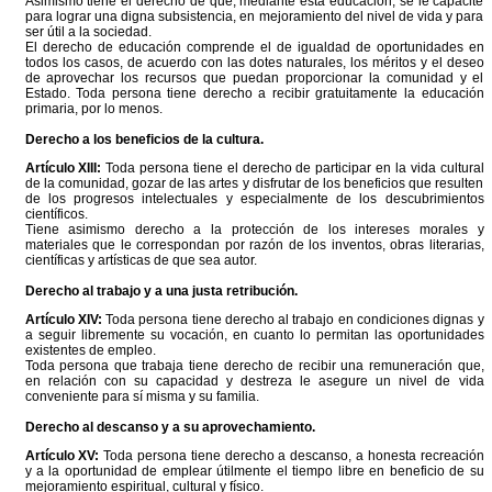
Asimismo tiene el derecho de que, mediante esta educación, se le capacite
para lograr una digna subsistencia, en mejoramiento del nivel de vida y para
ser útil a la sociedad.
El derecho de educación comprende el de igualdad de oportunidades en
todos los casos, de acuerdo con las dotes naturales, los méritos y el deseo
de aprovechar los recursos que puedan proporcionar la comunidad y el
Estado. Toda persona tiene derecho a recibir gratuitamente la educación
primaria, por lo menos.
Derecho a los beneficios de la cultura.
Artículo XIII:
Toda persona tiene el derecho de participar en la vida cultural
de la comunidad, gozar de las artes y disfrutar de los beneficios que resulten
de los progresos intelectuales y especialmente de los descubrimientos
científicos.
Tiene asimismo derecho a la protección de los intereses morales y
materiales que le correspondan por razón de los inventos, obras literarias,
científicas y artísticas de que sea autor.
Derecho al trabajo y a una justa retribución.
Artículo XIV:
Toda persona tiene derecho al trabajo en condiciones dignas y
a seguir libremente su vocación, en cuanto lo permitan las oportunidades
existentes de empleo.
Toda persona que trabaja tiene derecho de recibir una remuneración que,
en relación con su capacidad y destreza le asegure un nivel de vida
conveniente para sí misma y su familia.
Derecho al descanso y a su aprovechamiento.
Artículo XV:
Toda persona tiene derecho a descanso, a honesta recreación
y a la oportunidad de emplear útilmente el tiempo libre en beneficio de su
mejoramiento espiritual, cultural y físico.