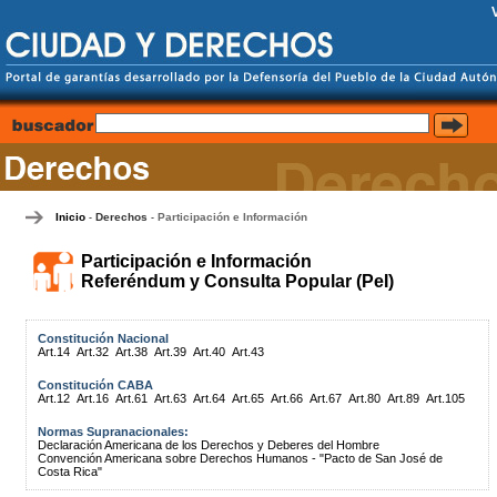
Inicio
Derechos
Participación e Información
-
-
Participación e Información
Referéndum y Consulta Popular (PeI)
Constitución Nacional
Art.14
Art.32
Art.38
Art.39
Art.40
Art.43
Constitución CABA
Art.12
Art.16
Art.61
Art.63
Art.64
Art.65
Art.66
Art.67
Art.80
Art.89
Art.105
Normas Supranacionales:
Declaración Americana de los Derechos y Deberes del Hombre
Convención Americana sobre Derechos Humanos - "Pacto de San José de
Costa Rica"