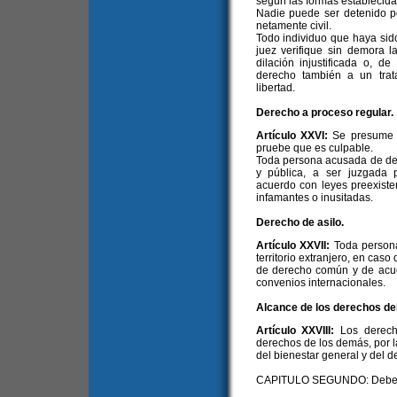
según las formas establecidas
Nadie puede ser detenido po
netamente civil.
Todo individuo que haya sido
juez verifique sin demora l
dilación injustificada o, de
derecho también a un trat
libertad.
Derecho a proceso regular.
Artículo XXVI:
Se presume 
pruebe que es culpable.
Toda persona acusada de deli
y pública, a ser juzgada p
acuerdo con leyes preexiste
infamantes o inusitadas.
Derecho de asilo.
Artículo XXVII:
Toda persona
territorio extranjero, en cas
de derecho común y de acuer
convenios internacionales.
Alcance de los derechos de
Artículo XXVIII:
Los derech
derechos de los demás, por la
del bienestar general y del 
CAPITULO SEGUNDO: Debe