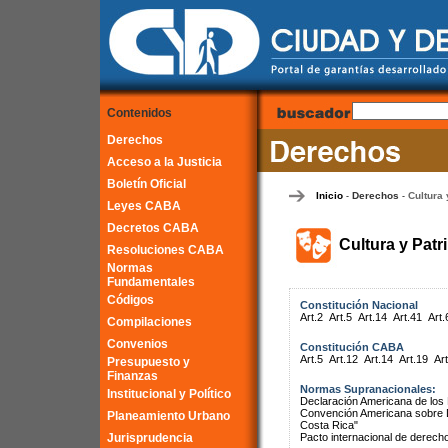
Contenidos
Derechos
Acceso a la Justicia
Boletín Oficial
Inicio
Derechos
Cultura 
-
-
Leyes CABA
Decretos CABA
Cultura y Patr
Resoluciones CABA
Normas
Fundamentales
Códigos
Constitución Nacional
Art.2
Art.5
Art.14
Art.41
Art.
Compilaciones
Convenios
Constitución CABA
Art.5
Art.12
Art.14
Art.19
Art
Presupuesto y
Finanzas
Normas Supranacionales:
Institucional y Político
Declaración Americana de lo
Convención Americana sobre 
Planeamiento Urbano
Costa Rica"
Jurisprudencia
Pacto internacional de derech