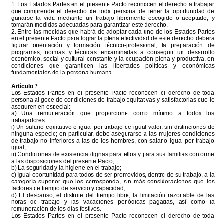
1. Los Estados Partes en el presente Pacto reconocen el derecho a trabajar
que comprende el derecho de toda persona de tener la oportunidad de
ganarse la vida mediante un trabajo libremente escogido o aceptado, y
tomarán medidas adecuadas para garantizar este derecho.
2. Entre las medidas que habrá de adoptar cada uno de los Estados Partes
en el presente Pacto para lograr la plena efectividad de este derecho deberá
figurar orientación y formación técnico-profesional, la preparación de
programas, normas y técnicas encaminadas a conseguir un desarrollo
económico, social y cultural constante y la ocupación plena y productiva, en
condiciones que garanticen las libertades políticas y económicas
fundamentales de la persona humana.
Artículo 7
Los Estados Partes en el presente Pacto reconocen el derecho de toda
persona al goce de condiciones de trabajo equitativas y satisfactorias que le
aseguren en especial:
a) Una remuneración que proporcione como mínimo a todos los
trabajadores:
i) Un salario equitativo e igual por trabajo de igual valor, sin distinciones de
ninguna especie; en particular, debe asegurarse a las mujeres condiciones
de trabajo no inferiores a las de los hombres, con salario igual por trabajo
igual;
ii) Condiciones de existencia dignas para ellos y para sus familias conforme
a las disposiciones del presente Pacto;
b) La seguridad y la higiene en el trabajo;
c) Igual oportunidad para todos de ser promovidos, dentro de su trabajo, a la
categoría superior que les corresponda, sin más consideraciones que los
factores de tiempo de servicio y capacidad;
d) El descanso, el disfrute del tiempo libre, la limitación razonable de las
horas de trabajo y las vacaciones periódicas pagadas, así como la
remuneración de los días festivos.
Los Estados Partes en el presente Pacto reconocen el derecho de toda