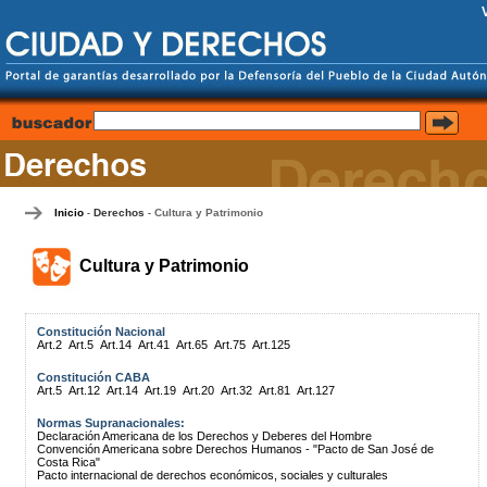
Inicio
Derechos
Cultura y Patrimonio
-
-
Cultura y Patrimonio
Constitución Nacional
Art.2
Art.5
Art.14
Art.41
Art.65
Art.75
Art.125
Constitución CABA
Art.5
Art.12
Art.14
Art.19
Art.20
Art.32
Art.81
Art.127
Normas Supranacionales:
Declaración Americana de los Derechos y Deberes del Hombre
Convención Americana sobre Derechos Humanos - "Pacto de San José de
Costa Rica"
Pacto internacional de derechos económicos, sociales y culturales