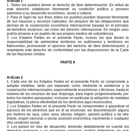
Artículo 1
1. Todos los pueblos tienen el derecho de libre determinación. En virtud de
este derecho establecen libremente su condición política y proveen
asimismo a su desarrollo económico, social y cultural.
2. Para el logro de sus fines, todos los pueblos pueden disponer libremente
de sus riquezas y recursos naturales, sin perjuicio de las obligaciones que
derivan de la cooperación económica internacional basada en el principio
de beneficio recíproco, así como del derecho internacional. En ningún caso
podría privarse a un pueblo de sus propios medios de subsistencia.
3. Los Estados Partes en el presente Pacto, incluso los que tienen la
responsabilidad de administrar territorios no autónomos y territorios en
fideicomiso, promoverán el ejercicio del derecho de libre determinación, y
respetarán este derecho de conformidad con las disposiciones de la Carta
de las Naciones Unidas.
PARTE II
Artículo 2
1. Cada uno de los Estados Partes en el presente Pacto se compromete a
adoptar medidas, tanto por separado como mediante la asistencia y la
cooperación internacionales, especialmente económicas y técnicas, hasta el
máximo de los recursos de que disponga, para lograr progresivamente, por
todos los medios apropiados, inclusive en particular la adopción de medidas
legislativas, la plena efectividad de los derechos aquí reconocidos.
2. Los Estados Partes en el presente Pacto se comprometen a garantizar el
ejercicio de los derechos que en él se enuncian, sin discriminación alguna
por motivos de raza, color, sexo, idioma, religión, opinión política o de otra
índole, origen nacional o social, posición económica, nacimiento o cualquier
otra condición social.
3. Los países en vías de desarrollo, teniendo debidamente en cuenta los
derechos humanos y su economía nacional, podrán determinar en qué