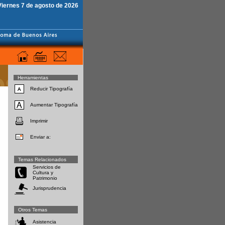
Viernes 7 de agosto de 2026
Herramientas
Reducir Tipografía
Aumentar Tipografía
Imprimir
Enviar a:
Temas Relacionados
Servicios de
Cultura y
Patrimonio
Jurisprudencia
Otros Temas
Asistencia