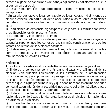
persona al goce de condiciones de trabajo equitativas y satisfactorias que le
aseguren en especial:
a) Una remuneración que proporcione como mínimo a todos los
trabajadores:
i) Un salario equitativo e igual por trabajo de igual valor, sin distinciones de
ninguna especie; en particular, debe asegurarse a las mujeres condiciones
de trabajo no inferiores a las de los hombres, con salario igual por trabajo
igual;
ii) Condiciones de existencia dignas para ellos y para sus familias conforme
a las disposiciones del presente Pacto;
b) La seguridad y la higiene en el trabajo;
c) Igual oportunidad para todos de ser promovidos, dentro de su trabajo, a la
categoría superior que les corresponda, sin más consideraciones que los
factores de tiempo de servicio y capacidad;
d) El descanso, el disfrute del tiempo libre, la limitación razonable de las
horas de trabajo y las vacaciones periódicas pagadas, así como la
remuneración de los días festivos.
Artículo 8
1. Los Estados Partes en el presente Pacto se comprometen a garantizar:
a) El derecho de toda persona a fundar sindicatos y a afiliarse al de su
elección, con sujeción únicamente a los estatutos de la organización
correspondiente, para promover y proteger sus intereses económicos y
sociales. No podrán imponerse otras restricciones al ejercicio de este
derecho que las que prescriba la ley y que sean necesarias en una sociedad
democrática en interés de la seguridad nacional o del orden público, o para
la protección de los derechos y libertades ajenos;
b) El derecho de los sindicatos a formar federaciones o confederaciones
nacionales y el de éstas a fundar organizaciones sindicales internacionales
o a afiliarse a las mismas;
c) El derecho de los sindicatos a funcionar sin obstáculos y sin otras
limitaciones que las que prescriba la ley y que sean necesarias en una