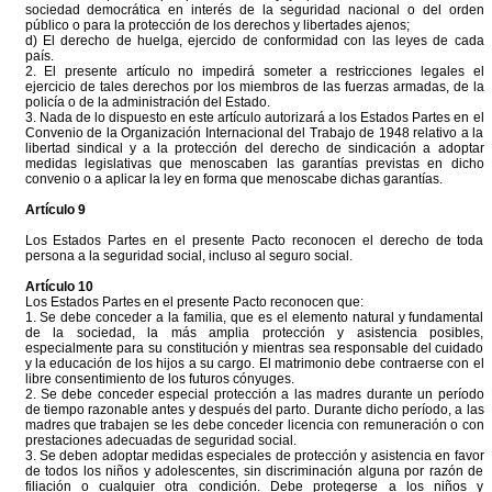
sociedad democrática en interés de la seguridad nacional o del orden
público o para la protección de los derechos y libertades ajenos;
d) El derecho de huelga, ejercido de conformidad con las leyes de cada
país.
2. El presente artículo no impedirá someter a restricciones legales el
ejercicio de tales derechos por los miembros de las fuerzas armadas, de la
policía o de la administración del Estado.
3. Nada de lo dispuesto en este artículo autorizará a los Estados Partes en el
Convenio de la Organización Internacional del Trabajo de 1948 relativo a la
libertad sindical y a la protección del derecho de sindicación a adoptar
medidas legislativas que menoscaben las garantías previstas en dicho
convenio o a aplicar la ley en forma que menoscabe dichas garantías.
Artículo 9
Los Estados Partes en el presente Pacto reconocen el derecho de toda
persona a la seguridad social, incluso al seguro social.
Artículo 10
Los Estados Partes en el presente Pacto reconocen que:
1. Se debe conceder a la familia, que es el elemento natural y fundamental
de la sociedad, la más amplia protección y asistencia posibles,
especialmente para su constitución y mientras sea responsable del cuidado
y la educación de los hijos a su cargo. El matrimonio debe contraerse con el
libre consentimiento de los futuros cónyuges.
2. Se debe conceder especial protección a las madres durante un período
de tiempo razonable antes y después del parto. Durante dicho período, a las
madres que trabajen se les debe conceder licencia con remuneración o con
prestaciones adecuadas de seguridad social.
3. Se deben adoptar medidas especiales de protección y asistencia en favor
de todos los niños y adolescentes, sin discriminación alguna por razón de
filiación o cualquier otra condición. Debe protegerse a los niños y