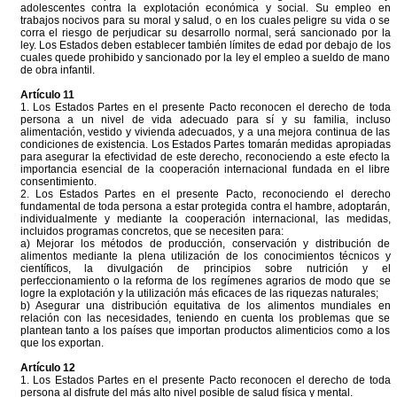
adolescentes contra la explotación económica y social. Su empleo en
trabajos nocivos para su moral y salud, o en los cuales peligre su vida o se
corra el riesgo de perjudicar su desarrollo normal, será sancionado por la
ley. Los Estados deben establecer también límites de edad por debajo de los
cuales quede prohibido y sancionado por la ley el empleo a sueldo de mano
de obra infantil.
Artículo 11
1. Los Estados Partes en el presente Pacto reconocen el derecho de toda
persona a un nivel de vida adecuado para sí y su familia, incluso
alimentación, vestido y vivienda adecuados, y a una mejora continua de las
condiciones de existencia. Los Estados Partes tomarán medidas apropiadas
para asegurar la efectividad de este derecho, reconociendo a este efecto la
importancia esencial de la cooperación internacional fundada en el libre
consentimiento.
2. Los Estados Partes en el presente Pacto, reconociendo el derecho
fundamental de toda persona a estar protegida contra el hambre, adoptarán,
individualmente y mediante la cooperación internacional, las medidas,
incluidos programas concretos, que se necesiten para:
a) Mejorar los métodos de producción, conservación y distribución de
alimentos mediante la plena utilización de los conocimientos técnicos y
científicos, la divulgación de principios sobre nutrición y el
perfeccionamiento o la reforma de los regímenes agrarios de modo que se
logre la explotación y la utilización más eficaces de las riquezas naturales;
b) Asegurar una distribución equitativa de los alimentos mundiales en
relación con las necesidades, teniendo en cuenta los problemas que se
plantean tanto a los países que importan productos alimenticios como a los
que los exportan.
Artículo 12
1. Los Estados Partes en el presente Pacto reconocen el derecho de toda
persona al disfrute del más alto nivel posible de salud física y mental.