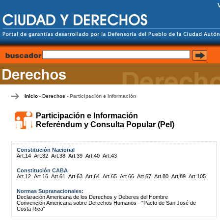
Inicio
Derechos
Participación e Información
-
-
Participación e Información
Referéndum y Consulta Popular (PeI)
Constitución Nacional
Art.14
Art.32
Art.38
Art.39
Art.40
Art.43
Constitución CABA
Art.12
Art.16
Art.61
Art.63
Art.64
Art.65
Art.66
Art.67
Art.80
Art.89
Art.105
Normas Supranacionales:
Declaración Americana de los Derechos y Deberes del Hombre
Convención Americana sobre Derechos Humanos - "Pacto de San José de
Costa Rica"