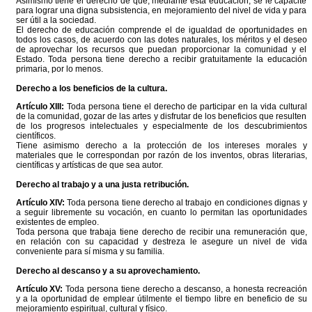
Asimismo tiene el derecho de que, mediante esta educación, se le capacite
para lograr una digna subsistencia, en mejoramiento del nivel de vida y para
ser útil a la sociedad.
El derecho de educación comprende el de igualdad de oportunidades en
todos los casos, de acuerdo con las dotes naturales, los méritos y el deseo
de aprovechar los recursos que puedan proporcionar la comunidad y el
Estado. Toda persona tiene derecho a recibir gratuitamente la educación
primaria, por lo menos.
Derecho a los beneficios de la cultura.
Artículo XIII:
Toda persona tiene el derecho de participar en la vida cultural
de la comunidad, gozar de las artes y disfrutar de los beneficios que resulten
de los progresos intelectuales y especialmente de los descubrimientos
científicos.
Tiene asimismo derecho a la protección de los intereses morales y
materiales que le correspondan por razón de los inventos, obras literarias,
científicas y artísticas de que sea autor.
Derecho al trabajo y a una justa retribución.
Artículo XIV:
Toda persona tiene derecho al trabajo en condiciones dignas y
a seguir libremente su vocación, en cuanto lo permitan las oportunidades
existentes de empleo.
Toda persona que trabaja tiene derecho de recibir una remuneración que,
en relación con su capacidad y destreza le asegure un nivel de vida
conveniente para sí misma y su familia.
Derecho al descanso y a su aprovechamiento.
Artículo XV:
Toda persona tiene derecho a descanso, a honesta recreación
y a la oportunidad de emplear útilmente el tiempo libre en beneficio de su
mejoramiento espiritual, cultural y físico.